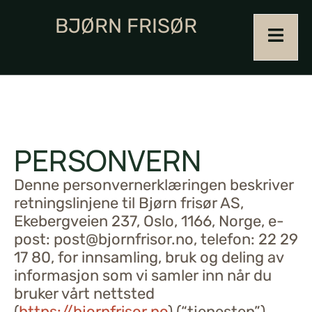
BJØRN FRISØR
PERSONVERN
Denne personvernerklæringen beskriver
retningslinjene til Bjørn frisør AS,
Ekebergveien 237, Oslo, 1166, Norge, e-
post: post@bjornfrisor.no, telefon: 22 29
17 80, for innsamling, bruk og deling av
informasjon som vi samler inn når du
bruker vårt nettsted
(
https://bjornfrisor.no
) (“tjenesten”).