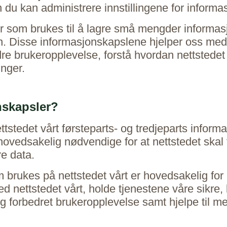
du kan administrere innstillingene for informa
er som brukes til å lagre små mengder informas
din. Disse informasjonskapslene hjelper oss med 
edre brukeropplevelse, forstå hvordan nettsted
inger.
nskapsler?
tstedet vårt førsteparts- og tredjeparts informas
ovedsakelig nødvendige for at nettstedet skal f
re data.
 brukes på nettstedet vårt er hovedsakelig for 
 nettstedet vårt, holde tjenestene våre sikre,
 og forbedret brukeropplevelse samt hjelpe til m